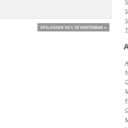
S
S
SPSLOGGER V0.1.18 VERFÜGBAR »
T
A
A
N
O
M
F
O
M