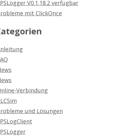
PSLogger V0.1.18.2 verfügbar
robleme mit ClickOnce
ategorien
nleitung
FAQ
News
News
nline-Verbindung
PLCSim
robleme und Lösungen
PSLogClient
PSLogger