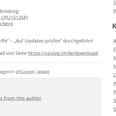
S
P
rbindung:
. CPU1512SP)
ichern
K
A
fe“ – „Auf Updates prüfen“ durchgeführt
oad von Seite
https://spslog.ch/de/download/
agged in
SPSLogger
,
Update
.
O
P
s from this author
S
S