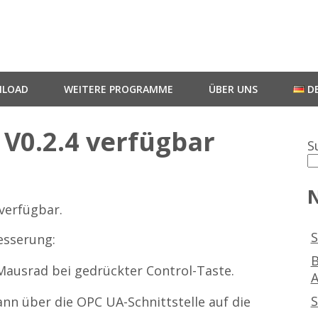
LOAD
WEITERE PROGRAMME
ÜBER UNS
D
V0.2.4 verfügbar
S
N
verfügbar.
S
esserung:
B
ausrad bei gedrückter Control-Taste.
A
S
nn über die OPC UA-Schnittstelle auf die