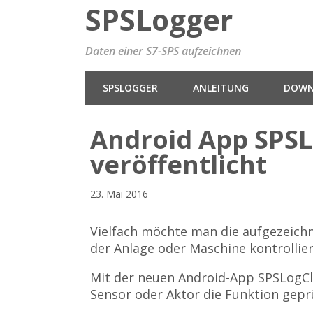
SPSLogger
Daten einer S7-SPS aufzeichnen
SPSLOGGER
ANLEITUNG
DOWN
Android App SPSL
veröffentlicht
23. Mai 2016
Vielfach möchte man die aufgezeichn
der Anlage oder Maschine kontrollier
Mit der neuen Android-App SPSLogCl
Sensor oder Aktor die Funktion gepr