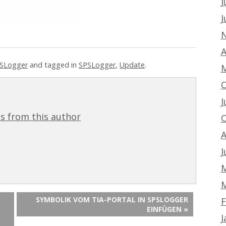
J
J
N
A
SLogger
and tagged in
SPSLogger
,
Update
.
M
O
J
s from this author
O
A
J
M
M
SYMBOLIK VOM TIA-PORTAL IN SPSLOGGER
F
EINFÜGEN »
J