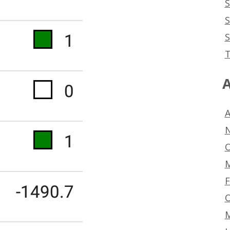
S
S
T
A
A
N
O
M
F
O
M