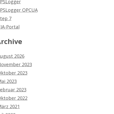
PSLogger
SPSLogger OPCUA
tep 7
IA-Portal
rchive
ugust 2026
ovember 2023
ktober 2023
ai 2023
ebruar 2023
ktober 2022
ärz 2021