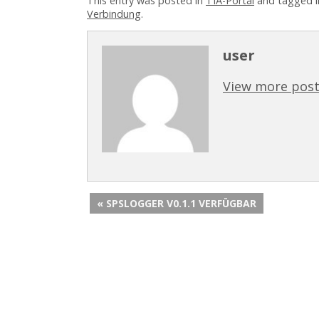
This entry was posted in
TIA-Portal
and tagged 
Verbindung
.
user
View more post
« SPSLOGGER V0.1.1 VERFÜGBAR