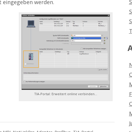
S
t eingegeben werden.
S
T
A
N
O
M
F
TIA-Portal: Erweitert online verbinden…
O
M
J