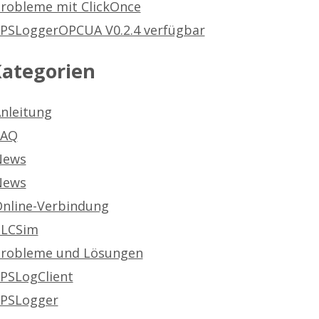
robleme mit ClickOnce
PSLoggerOPCUA V0.2.4 verfügbar
ategorien
nleitung
FAQ
News
News
nline-Verbindung
PLCSim
robleme und Lösungen
PSLogClient
PSLogger