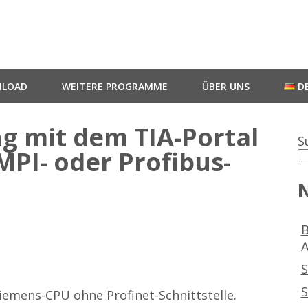
LOAD
WEITERE PROGRAMME
ÜBER UNS
D
g mit dem TIA-Portal
S
MPI- oder Profibus-
N
B
A
S
S
Siemens-CPU ohne Profinet-Schnittstelle.