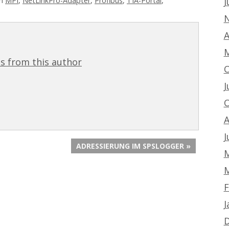
J
in
MPI
,
NetLinkPro-Adapter
,
Profibus
,
TIA-Portal
,
N
A
M
s from this author
O
J
O
A
J
ADRESSIERUNG IM SPSLOGGER »
M
M
F
J
D