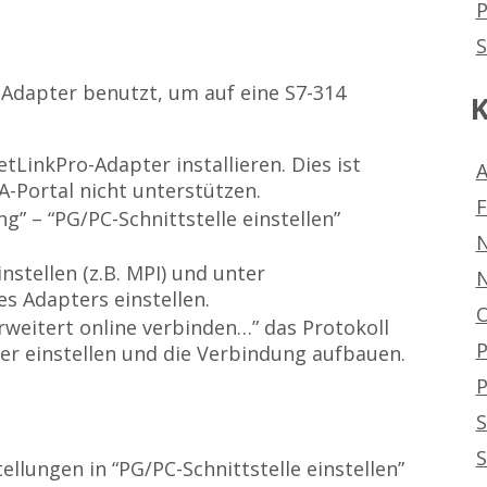
P
S
-Adapter benutzt, um auf eine S7-314
K
tLinkPro-Adapter installieren. Dies ist
A
IA-Portal nicht unterstützen.
 – “PG/PC-Schnittstelle einstellen”
stellen (z.B. MPI) und unter
es Adapters einstellen.
O
Erweitert online verbinden…” das Protokoll
er einstellen und die Verbindung aufbauen.
P
S
S
llungen in “PG/PC-Schnittstelle einstellen”