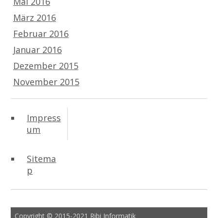
Mai 2016
März 2016
Februar 2016
Januar 2016
Dezember 2015
November 2015
Impress
um
Sitema
p
Copyright © 2015-2021 Ribi Informatik